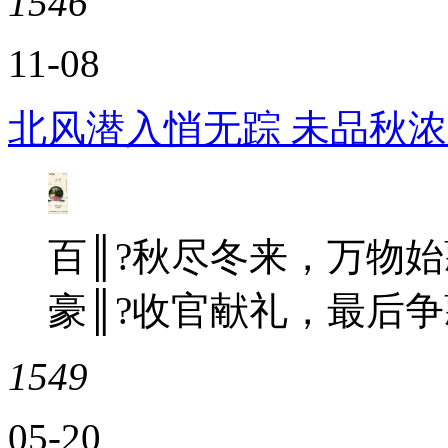
1546
11-08
北风潜入悄无踪 未品秋
百║?秋尽冬来，万物始藏
豪║?收官献礼，最后争藏城║
1549
05-20