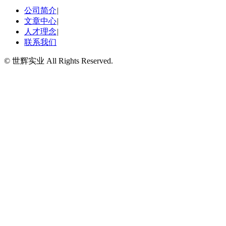
公司简介
|
文章中心
|
人才理念
|
联系我们
© 世辉实业 All Rights Reserved.