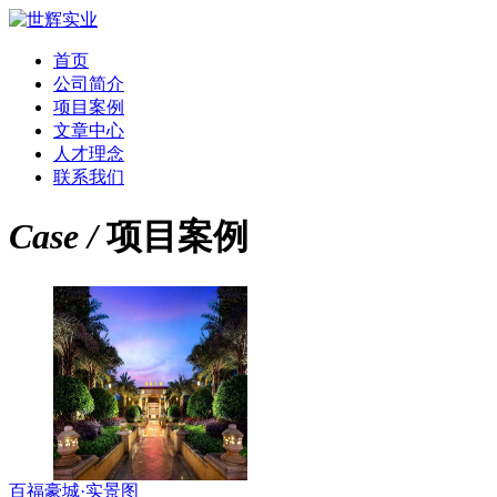
首页
公司简介
项目案例
文章中心
人才理念
联系我们
Case /
项目案例
百福豪城·实景图