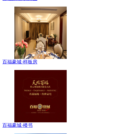
百福豪城·样板房
百福豪城·楼书